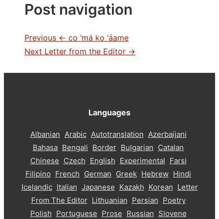
Post navigation
Previous
← co ‘má ko ‘áame
Next
Letter from the Editor →
Languages
Albanian
Arabic
Autotranslation
Azerbaijani
Bahasa
Bengali
Border
Bulgarian
Catalan
Chinese
Czech
English
Experimental
Farsi
Filipino
French
German
Greek
Hebrew
Hindi
Icelandic
Italian
Japanese
Kazakh
Korean
Letter
From The Editor
Lithuanian
Persian
Poetry
Polish
Portuguese
Prose
Russian
Slovene