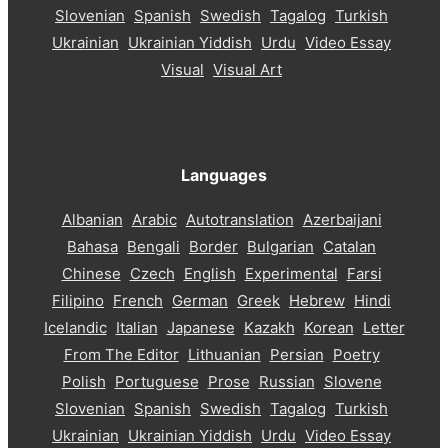
Slovenian
Spanish
Swedish
Tagalog
Turkish
Ukrainian
Ukrainian Yiddish
Urdu
Video Essay
Visual
Visual Art
Languages
Albanian
Arabic
Autotranslation
Azerbaijani
Bahasa
Bengali
Border
Bulgarian
Catalan
Chinese
Czech
English
Experimental
Farsi
Filipino
French
German
Greek
Hebrew
Hindi
Icelandic
Italian
Japanese
Kazakh
Korean
Letter
From The Editor
Lithuanian
Persian
Poetry
Polish
Portuguese
Prose
Russian
Slovene
Slovenian
Spanish
Swedish
Tagalog
Turkish
Ukrainian
Ukrainian Yiddish
Urdu
Video Essay